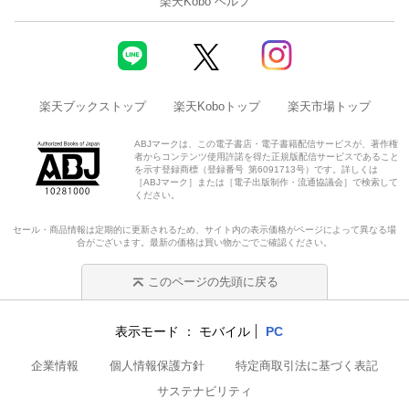
楽天Kobo ヘルプ
楽天ブックストップ
楽天Koboトップ
楽天市場トップ
ABJマークは、この電子書店・電子書籍配信サービスが、著作権
者からコンテンツ使用許諾を得た正規版配信サービスであること
を示す登録商標（登録番号 第6091713号）です。詳しくは
［ABJマーク］または［電子出版制作・流通協議会］で検索して
ください。
セール・商品情報は定期的に更新されるため、サイト内の表示価格がページによって異なる場
合がございます。最新の価格は買い物かごでご確認ください。
このページの先頭に戻る
表示モード
モバイル
PC
企業情報
個人情報保護方針
特定商取引法に基づく表記
サステナビリティ