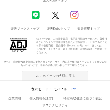
楽天Kobo ヘルプ
楽天ブックストップ
楽天Koboトップ
楽天市場トップ
ABJマークは、この電子書店・電子書籍配信サービスが、著作権
者からコンテンツ使用許諾を得た正規版配信サービスであること
を示す登録商標（登録番号 第6091713号）です。詳しくは
［ABJマーク］または［電子出版制作・流通協議会］で検索して
ください。
セール・商品情報は定期的に更新されるため、サイト内の表示価格がページによって異なる場
合がございます。最新の価格は買い物かごでご確認ください。
このページの先頭に戻る
表示モード
モバイル
PC
企業情報
個人情報保護方針
特定商取引法に基づく表記
サステナビリティ