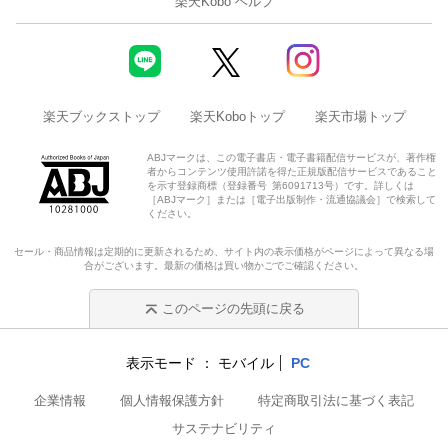
楽天Kobo ヘルプ
楽天ブックストップ
楽天Koboトップ
楽天市場トップ
ABJマークは、この電子書店・電子書籍配信サービスが、著作権
者からコンテンツ使用許諾を得た正規版配信サービスであること
を示す登録商標（登録番号 第6091713号）です。詳しくは
［ABJマーク］または［電子出版制作・流通協議会］で検索して
ください。
セール・商品情報は定期的に更新されるため、サイト内の表示価格がページによって異なる場
合がございます。最新の価格は買い物かごでご確認ください。
このページの先頭に戻る
表示モード
モバイル
PC
企業情報
個人情報保護方針
特定商取引法に基づく表記
サステナビリティ