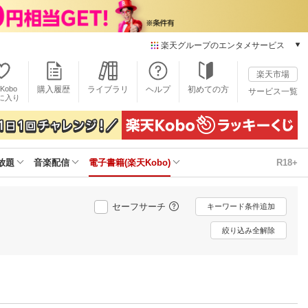
楽天グループのエンタメサービス
電子書籍
楽天市場
楽天Kobo
Kobo
購入履歴
ライブラリ
ヘルプ
初めての方
サービス一覧
本/ゲーム/CD/DVD
に入り
楽天ブックス
雑誌読み放題
楽天マガジン
放題
音楽配信
電子書籍(楽天Kobo)
R18+
音楽配信
楽天ミュージック
動画配信
セーフサーチ
キーワード条件追加
楽天TV
動画配信ガイド
絞り込み全解除
Rakuten PLAY
無料テレビ
Rチャンネル
チケット