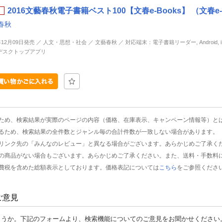
2016文藝春秋電子書籍ベスト100【文春e-Books】 （文春e-
春秋
年12月09日発売 ／ 人文・思想・社会 ／ 文藝春秋 ／ 対応端末：電子書籍リーダー, Android, iP
d, デスクトップアプリ
ため、検索結果が実際のページの内容（価格、在庫表示、キャンペーン情報等）と
るため、検索結果の全件数とジャンル毎の合計件数が一致しない場合があります。
リンク先の「みんなのレビュー」と異なる場合がございます。あらかじめご了承く
の商品がない場合もございます。あらかじめご了承ください。また、送料・手数料
費税を含めた総額表示としております。価格表記については
こちら
をご参照くださ
ご意見
ょうか。下記のフォームより、検索機能についてのご意見をお聞かせください