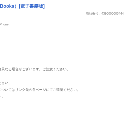
楽天チケット
Books）[電子書籍版]
エンタメニュース
商品番号：4390000003444
推し楽
hone,
は異なる場合がございます。ご注意ください。
ださい。
についてはリンク先の各ページにてご確認ください。
い。
。