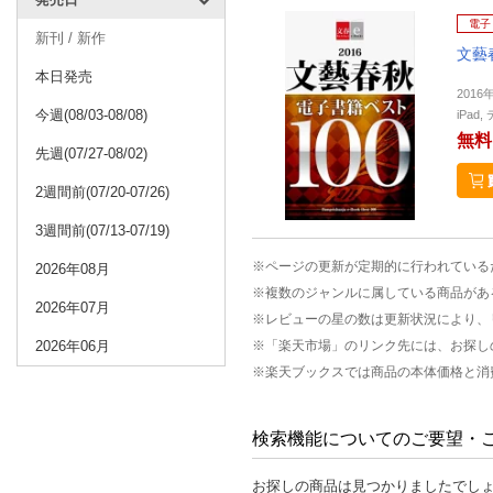
電子
新刊 / 新作
文藝
本日発売
2016
今週(08/03-08/08)
iPa
無料
先週(07/27-08/02)
2週間前(07/20-07/26)
3週間前(07/13-07/19)
※ページの更新が定期的に行われている
2026年08月
※複数のジャンルに属している商品があ
2026年07月
※レビューの星の数は更新状況により、
2026年06月
※「楽天市場」のリンク先には、お探し
※楽天ブックスでは商品の本体価格と消
検索機能についてのご要望・
お探しの商品は見つかりましたでし