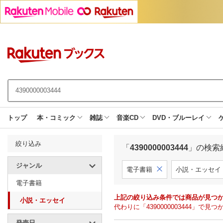
トップ
本・コミック
雑誌
音楽CD
DVD・ブルーレイ
絞り込み
「
4390000003444
」の検索
ジャンル
電子書籍
小説・エッセイ
電子書籍
上記の絞り込み条件では商品が見つ
小説・エッセイ
代わりに「4390000003444」
発売日