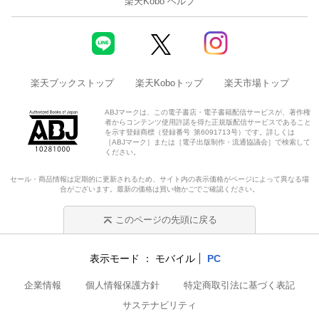
楽天Kobo ヘルプ
楽天ブックストップ
楽天Koboトップ
楽天市場トップ
ABJマークは、この電子書店・電子書籍配信サービスが、著作権
者からコンテンツ使用許諾を得た正規版配信サービスであること
を示す登録商標（登録番号 第6091713号）です。詳しくは
［ABJマーク］または［電子出版制作・流通協議会］で検索して
ください。
セール・商品情報は定期的に更新されるため、サイト内の表示価格がページによって異なる場
合がございます。最新の価格は買い物かごでご確認ください。
このページの先頭に戻る
表示モード
モバイル
PC
企業情報
個人情報保護方針
特定商取引法に基づく表記
サステナビリティ