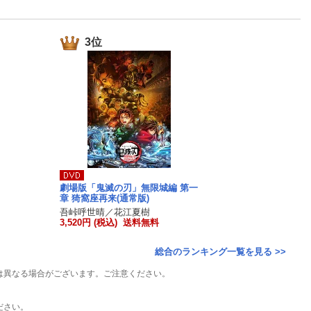
楽天チケット
エンタメニュース
推し楽
3位
劇場版「鬼滅の刃」無限城編 第一
章 猗窩座再来(通常版)
吾峠呼世晴／花江夏樹
3,520円 (税込) 送料無料
総合のランキング一覧を見る >>
は異なる場合がございます。ご注意ください。
ださい。