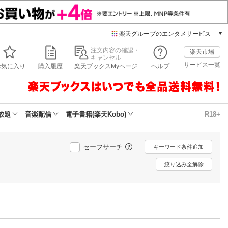
楽天グループのエンタメサービス
本/ゲーム/CD/DVD
注文内容の確認・
楽天市場
キャンセル
楽天ブックス
サービス一覧
お気に入り
購入履歴
楽天ブックスMyページ
ヘルプ
電子書籍
楽天Kobo
雑誌読み放題
楽天マガジン
放題
音楽配信
電子書籍(楽天Kobo)
R18+
音楽配信
楽天ミュージック
動画配信
セーフサーチ
キーワード条件追加
楽天TV
絞り込み全解除
動画配信ガイド
Rakuten PLAY
無料テレビ
Rチャンネル
チケット