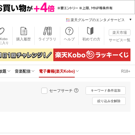
楽天グループのエンタメサービス
電子書籍
楽天市場
楽天Kobo
Kobo
購入履歴
ライブラリ
ヘルプ
初めての方
サービス一覧
本/ゲーム/CD/DVD
に入り
楽天ブックス
雑誌読み放題
楽天マガジン
放題
音楽配信
電子書籍(楽天Kobo)
R18+
音楽配信
楽天ミュージック
動画配信
セーフサーチ
キーワード条件追加
楽天TV
動画配信ガイド
絞り込み全解除
Rakuten PLAY
無料テレビ
Rチャンネル
チケット