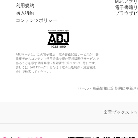
Macアプリ
利用規約
電子書籍リ
購入特約
ブラウザビ
コンテンツポリシー
ABJマークは、この電子書店・電子書籍配信サービスが、著
作権者からコンテンツ使用許諾を得た正規版配信サービスで
あることを示す登録商標（登録番号 第6091713号）です。
詳しくは［ABJマーク］または［電子出版制作・流通協議
会］で検索してください。
セール・商品情報は定期的に更新さ
楽天ブックスト