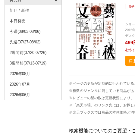
電子
新刊 / 新作
本日発売
シリー
2016
今週(08/03-08/06)
デスク
先週(07/27-08/02)
499
4
ポイ
2週間前(07/20-07/26)
3週間前(07/13-07/19)
2026年08月
※ページの更新が定期的に行われている
2026年07月
※複数のジャンルに属している商品があ
2026年06月
※レビューの星の数は更新状況により、
※「楽天市場」のリンク先には、お探し
※楽天ブックスでは商品の本体価格と消
検索機能についてのご要望・