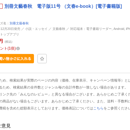
別冊文藝春秋 電子版11号 （文春e-book）[電子書籍版]
ズ名：
別冊文藝春秋
年12月20日発売 ／ 小説・エッセイ ／ 文藝春秋 ／ 対応端末：電子書籍リーダー, Android, iPhone
トップアプリ
円
(税込)
ント
1倍
ため、検索結果が実際のページの内容（価格、在庫表示、キャンペーン情報等）と
るため、検索結果の全件数とジャンル毎の合計件数が一致しない場合があります。
リンク先の「みんなのレビュー」と異なる場合がございます。あらかじめご了承く
の商品がない場合もございます。あらかじめご了承ください。また、送料・手数料
費税を含めた総額表示としております。価格表記については
こちら
をご参照くださ
ご意見