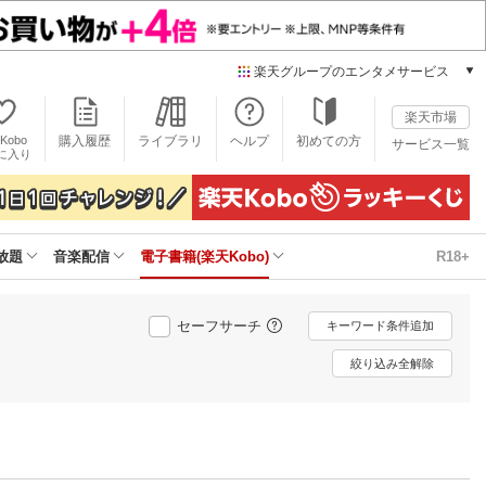
楽天グループのエンタメサービス
電子書籍
楽天市場
楽天Kobo
Kobo
購入履歴
ライブラリ
ヘルプ
初めての方
サービス一覧
本/ゲーム/CD/DVD
に入り
楽天ブックス
雑誌読み放題
楽天マガジン
放題
音楽配信
電子書籍(楽天Kobo)
R18+
音楽配信
楽天ミュージック
動画配信
セーフサーチ
キーワード条件追加
楽天TV
動画配信ガイド
絞り込み全解除
Rakuten PLAY
無料テレビ
Rチャンネル
チケット