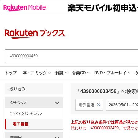
トップ
本・コミック
雑誌
音楽CD
DVD・ブルーレイ
絞り込み
「
4390000003459
」の検索
ジャンル
電子書籍
2026/05/01～202
すべてのジャンル
上記の絞り込み条件では商品が見つ
電子書籍
代わりに「4390000003459」
発売日