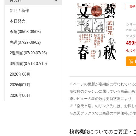
電子
新刊 / 新作
本日発売
シリー
2016
今週(08/03-08/06)
デスク
先週(07/27-08/02)
499
4
ポイ
2週間前(07/20-07/26)
3週間前(07/13-07/19)
2026年08月
※ページの更新が定期的に行われている
2026年07月
※複数のジャンルに属している商品があ
2026年06月
※レビューの星の数は更新状況により、
※「楽天市場」のリンク先には、お探し
※楽天ブックスでは商品の本体価格と消
検索機能についてのご要望・