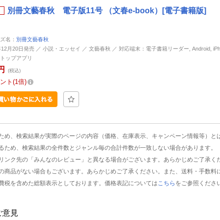
別冊文藝春秋 電子版11号 （文春e-book）[電子書籍版]
ズ名：
別冊文藝春秋
年12月20日発売 ／ 小説・エッセイ ／ 文藝春秋 ／ 対応端末：電子書籍リーダー, Android, iPhone
トップアプリ
円
(税込)
ント
1倍
ため、検索結果が実際のページの内容（価格、在庫表示、キャンペーン情報等）と
るため、検索結果の全件数とジャンル毎の合計件数が一致しない場合があります。
リンク先の「みんなのレビュー」と異なる場合がございます。あらかじめご了承く
の商品がない場合もございます。あらかじめご了承ください。また、送料・手数料
費税を含めた総額表示としております。価格表記については
こちら
をご参照くださ
ご意見