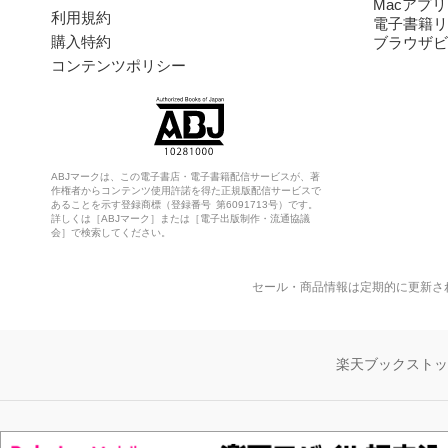
Macアプリ
利用規約
電子書籍リ
購入特約
ブラウザビ
コンテンツポリシー
ABJマークは、この電子書店・電子書籍配信サービスが、著
作権者からコンテンツ使用許諾を得た正規版配信サービスで
あることを示す登録商標（登録番号 第6091713号）です。
詳しくは［ABJマーク］または［電子出版制作・流通協議
会］で検索してください。
セール・商品情報は定期的に更新さ
楽天ブックスト