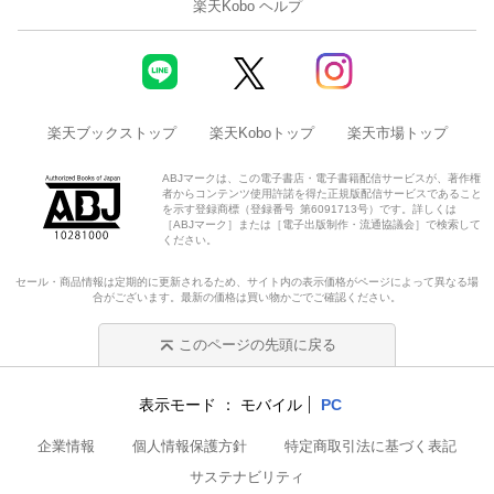
楽天Kobo ヘルプ
楽天ブックストップ
楽天Koboトップ
楽天市場トップ
ABJマークは、この電子書店・電子書籍配信サービスが、著作権
者からコンテンツ使用許諾を得た正規版配信サービスであること
を示す登録商標（登録番号 第6091713号）です。詳しくは
［ABJマーク］または［電子出版制作・流通協議会］で検索して
ください。
セール・商品情報は定期的に更新されるため、サイト内の表示価格がページによって異なる場
合がございます。最新の価格は買い物かごでご確認ください。
このページの先頭に戻る
表示モード
モバイル
PC
企業情報
個人情報保護方針
特定商取引法に基づく表記
サステナビリティ