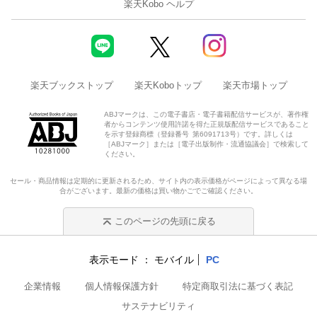
楽天Kobo ヘルプ
楽天ブックストップ
楽天Koboトップ
楽天市場トップ
ABJマークは、この電子書店・電子書籍配信サービスが、著作権
者からコンテンツ使用許諾を得た正規版配信サービスであること
を示す登録商標（登録番号 第6091713号）です。詳しくは
［ABJマーク］または［電子出版制作・流通協議会］で検索して
ください。
セール・商品情報は定期的に更新されるため、サイト内の表示価格がページによって異なる場
合がございます。最新の価格は買い物かごでご確認ください。
このページの先頭に戻る
表示モード
モバイル
PC
企業情報
個人情報保護方針
特定商取引法に基づく表記
サステナビリティ