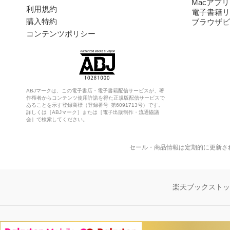
Macアプリ
利用規約
電子書籍リ
購入特約
ブラウザビ
コンテンツポリシー
ABJマークは、この電子書店・電子書籍配信サービスが、著
作権者からコンテンツ使用許諾を得た正規版配信サービスで
あることを示す登録商標（登録番号 第6091713号）です。
詳しくは［ABJマーク］または［電子出版制作・流通協議
会］で検索してください。
セール・商品情報は定期的に更新さ
楽天ブックスト