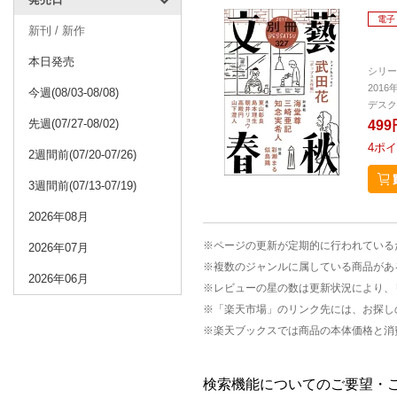
電子
新刊 / 新作
本日発売
シリー
2016
今週(08/03-08/08)
デスク
先週(07/27-08/02)
499
4
ポイ
2週間前(07/20-07/26)
3週間前(07/13-07/19)
2026年08月
※ページの更新が定期的に行われている
2026年07月
※複数のジャンルに属している商品があ
2026年06月
※レビューの星の数は更新状況により、
※「楽天市場」のリンク先には、お探し
※楽天ブックスでは商品の本体価格と消
検索機能についてのご要望・