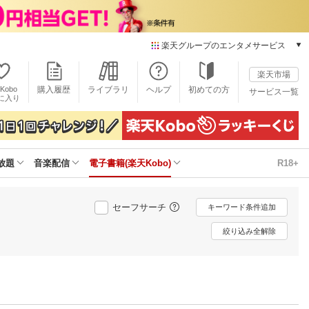
楽天グループのエンタメサービス
電子書籍
楽天市場
楽天Kobo
Kobo
購入履歴
ライブラリ
ヘルプ
初めての方
サービス一覧
本/ゲーム/CD/DVD
に入り
楽天ブックス
雑誌読み放題
楽天マガジン
放題
音楽配信
電子書籍(楽天Kobo)
R18+
音楽配信
楽天ミュージック
動画配信
セーフサーチ
キーワード条件追加
楽天TV
動画配信ガイド
絞り込み全解除
Rakuten PLAY
無料テレビ
Rチャンネル
チケット