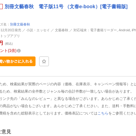
別冊文藝春秋 電子版11号 （文春e-book）[電子書籍版]
ズ名：
別冊文藝春秋
年12月20日発売 ／ 小説・エッセイ ／ 文藝春秋 ／ 対応端末：電子書籍リーダー, Android, iPhone
トップアプリ
円
(税込)
ント
1倍
ため、検索結果が実際のページの内容（価格、在庫表示、キャンペーン情報等）と
るため、検索結果の全件数とジャンル毎の合計件数が一致しない場合があります。
リンク先の「みんなのレビュー」と異なる場合がございます。あらかじめご了承く
の商品がない場合もございます。あらかじめご了承ください。また、送料・手数料
費税を含めた総額表示としております。価格表記については
こちら
をご参照くださ
ご意見