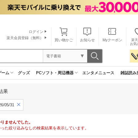
ログイン
楽天会員登録（無料）
買い物かご
お知らせ
Myクーポン
楽天
お気
電子書籍
ゲーム
グッズ
PCソフト・周辺機器
エンタメニュース
雑誌読み
結果
6/05/31
かりませんでした。
で見つかった絞り込みなしの検索結果を表示しています。