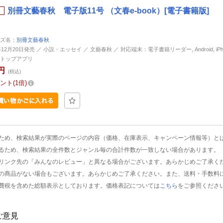
別冊文藝春秋 電子版11号 （文春e-book）[電子書籍版]
ズ名：
別冊文藝春秋
年12月20日発売 ／ 小説・エッセイ ／ 文藝春秋 ／ 対応端末：電子書籍リーダー, Android, iPhone
トップアプリ
円
(税込)
ント
1倍
ため、検索結果が実際のページの内容（価格、在庫表示、キャンペーン情報等）と
るため、検索結果の全件数とジャンル毎の合計件数が一致しない場合があります。
リンク先の「みんなのレビュー」と異なる場合がございます。あらかじめご了承く
の商品がない場合もございます。あらかじめご了承ください。また、送料・手数料
費税を含めた総額表示としております。価格表記については
こちら
をご参照くださ
ご意見