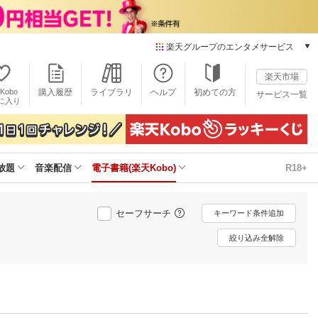
楽天グループのエンタメサービス
電子書籍
楽天市場
楽天Kobo
Kobo
購入履歴
ライブラリ
ヘルプ
初めての方
サービス一覧
本/ゲーム/CD/DVD
に入り
楽天ブックス
雑誌読み放題
楽天マガジン
放題
音楽配信
電子書籍(楽天Kobo)
R18+
音楽配信
楽天ミュージック
動画配信
セーフサーチ
キーワード条件追加
楽天TV
動画配信ガイド
絞り込み全解除
Rakuten PLAY
無料テレビ
Rチャンネル
チケット