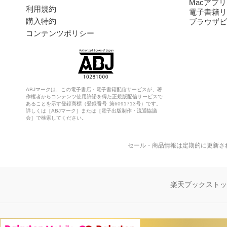
Macアプリ
利用規約
電子書籍リ
購入特約
ブラウザビ
コンテンツポリシー
ABJマークは、この電子書店・電子書籍配信サービスが、著
作権者からコンテンツ使用許諾を得た正規版配信サービスで
あることを示す登録商標（登録番号 第6091713号）です。
詳しくは［ABJマーク］または［電子出版制作・流通協議
会］で検索してください。
セール・商品情報は定期的に更新さ
楽天ブックスト