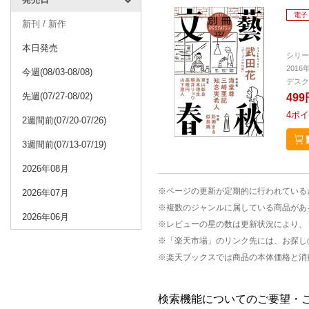
電子
新刊 / 新作
本日発売
シリー
2016
今週(08/03-08/08)
デスク
先週(07/27-08/02)
499
4
ポイ
2週間前(07/20-07/26)
3週間前(07/13-07/19)
2026年08月
※ページの更新が定期的に行われている
2026年07月
※複数のジャンルに属している商品があ
2026年06月
※レビューの星の数は更新状況により、
※「楽天市場」のリンク先には、お探し
※楽天ブックスでは商品の本体価格と消
検索機能についてのご要望・