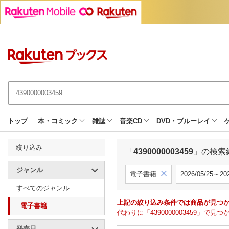
トップ
本・コミック
雑誌
音楽CD
DVD・ブルーレイ
絞り込み
「
4390000003459
」の検索
ジャンル
電子書籍
2026/05/25～202
すべてのジャンル
上記の絞り込み条件では商品が見つ
電子書籍
代わりに「4390000003459」
発売日