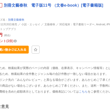
別冊文藝春秋 電子版11号 （文春e-book）[電子書籍版]
ズ名：
別冊文藝春秋
年12月20日発売 ／ 小説・エッセイ ／ 文藝春秋 ／ 対応端末：電子書籍リーダー, Android, iPhone
トップアプリ
円
(税込)
ント
1倍
ため、検索結果が実際のページの内容（価格、在庫表示、キャンペーン情報等）と
るため、検索結果の全件数とジャンル毎の合計件数が一致しない場合があります。
リンク先の「みんなのレビュー」と異なる場合がございます。あらかじめご了承く
の商品がない場合もございます。あらかじめご了承ください。また、送料・手数料
費税を含めた総額表示としております。価格表記については
こちら
をご参照くださ
ご意見