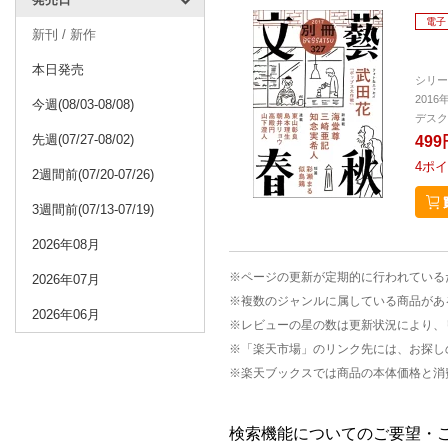
電子
新刊 / 新作
本日発売
シリー
2016
今週(08/03-08/08)
デスク
先週(07/27-08/02)
499
4
ポイ
2週間前(07/20-07/26)
3週間前(07/13-07/19)
2026年08月
※ページの更新が定期的に行われている
2026年07月
※複数のジャンルに属している商品があ
2026年06月
※レビューの星の数は更新状況により、
※「楽天市場」のリンク先には、お探し
※楽天ブックスでは商品の本体価格と消
検索機能についてのご要望・