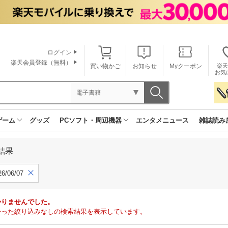
ログイン
楽天会員登録（無料）
買い物かご
お知らせ
Myクーポン
楽天
お気
電子書籍
ゲーム
グッズ
PCソフト・周辺機器
エンタメニュース
雑誌読み
結果
6/06/07
かりませんでした。
で見つかった絞り込みなしの検索結果を表示しています。