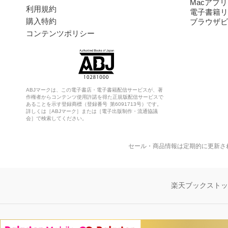
Macアプリ
利用規約
電子書籍リ
購入特約
ブラウザビ
コンテンツポリシー
ABJマークは、この電子書店・電子書籍配信サービスが、著
作権者からコンテンツ使用許諾を得た正規版配信サービスで
あることを示す登録商標（登録番号 第6091713号）です。
詳しくは［ABJマーク］または［電子出版制作・流通協議
会］で検索してください。
セール・商品情報は定期的に更新さ
楽天ブックスト