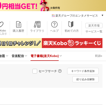
楽天グループのエンタメサービス
電子書籍
楽天市場
楽天Kobo
Kobo
購入履歴
ライブラリ
ヘルプ
初めての方
サービス一覧
本/ゲーム/CD/DVD
に入り
楽天ブックス
雑誌読み放題
楽天マガジン
放題
音楽配信
電子書籍(楽天Kobo)
R18+
音楽配信
楽天ミュージック
動画配信
セーフサーチ
キーワード条件追加
楽天TV
動画配信ガイド
絞り込み全解除
Rakuten PLAY
無料テレビ
Rチャンネル
チケット