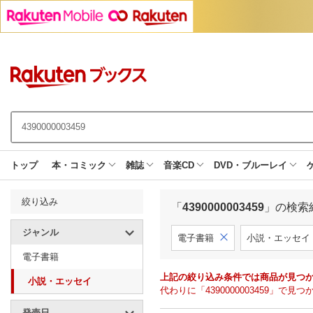
トップ
本・コミック
雑誌
音楽CD
DVD・ブルーレイ
絞り込み
「
4390000003459
」の検索
ジャンル
電子書籍
小説・エッセイ
電子書籍
上記の絞り込み条件では商品が見つ
小説・エッセイ
代わりに「4390000003459」
発売日