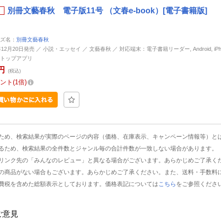
別冊文藝春秋 電子版11号 （文春e-book）[電子書籍版]
ズ名：
別冊文藝春秋
年12月20日発売 ／ 小説・エッセイ ／ 文藝春秋 ／ 対応端末：電子書籍リーダー, Android, iPhone
トップアプリ
円
(税込)
ント
1倍
ため、検索結果が実際のページの内容（価格、在庫表示、キャンペーン情報等）と
るため、検索結果の全件数とジャンル毎の合計件数が一致しない場合があります。
リンク先の「みんなのレビュー」と異なる場合がございます。あらかじめご了承く
の商品がない場合もございます。あらかじめご了承ください。また、送料・手数料
費税を含めた総額表示としております。価格表記については
こちら
をご参照くださ
ご意見