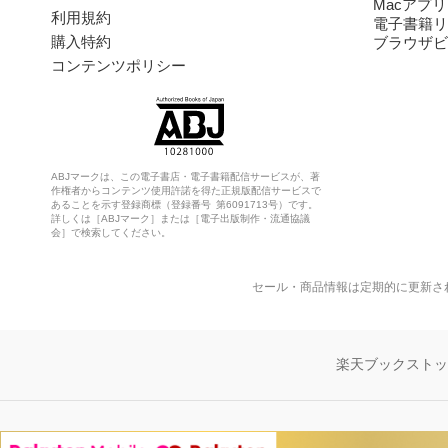
Macアプリ
利用規約
電子書籍リ
購入特約
ブラウザビ
コンテンツポリシー
ABJマークは、この電子書店・電子書籍配信サービスが、著
作権者からコンテンツ使用許諾を得た正規版配信サービスで
あることを示す登録商標（登録番号 第6091713号）です。
詳しくは［ABJマーク］または［電子出版制作・流通協議
会］で検索してください。
セール・商品情報は定期的に更新さ
楽天ブックスト