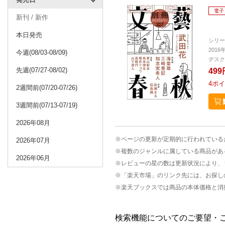
電子
新刊 / 新作
本日発売
シリー
2016
今週(08/03-08/09)
デスク
先週(07/27-08/02)
499
4
ポイ
2週間前(07/20-07/26)
3週間前(07/13-07/19)
2026年08月
※ページの更新が定期的に行われている
2026年07月
※複数のジャンルに属している商品があ
2026年06月
※レビューの星の数は更新状況により、
※「楽天市場」のリンク先には、お探し
※楽天ブックスでは商品の本体価格と消
検索機能についてのご要望・