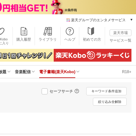
楽天グループのエンタメサービス
電子書籍
楽天市場
楽天Kobo
Kobo
購入履歴
ライブラリ
ヘルプ
初めての方
サービス一覧
本/ゲーム/CD/DVD
に入り
楽天ブックス
雑誌読み放題
楽天マガジン
放題
音楽配信
電子書籍(楽天Kobo)
R18+
音楽配信
楽天ミュージック
動画配信
セーフサーチ
キーワード条件追加
楽天TV
動画配信ガイド
絞り込み全解除
Rakuten PLAY
無料テレビ
Rチャンネル
チケット