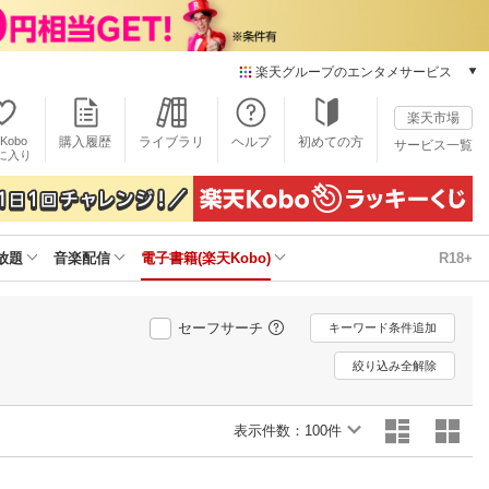
楽天グループのエンタメサービス
電子書籍
楽天市場
楽天Kobo
Kobo
購入履歴
ライブラリ
ヘルプ
初めての方
サービス一覧
本/ゲーム/CD/DVD
に入り
楽天ブックス
雑誌読み放題
楽天マガジン
放題
音楽配信
電子書籍(楽天Kobo)
R18+
音楽配信
楽天ミュージック
動画配信
セーフサーチ
キーワード条件追加
楽天TV
動画配信ガイド
絞り込み全解除
Rakuten PLAY
無料テレビ
表示件数：
100件
Rチャンネル
チケット