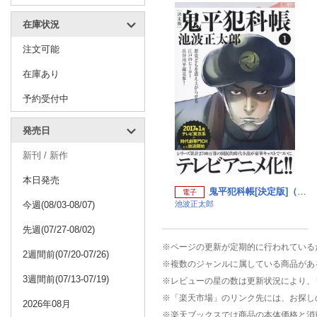
在庫状況
注文可能
在庫あり
予約受付中
発売日
新刊 / 新作
本日発売
鬼平犯科帳[決定版]（一） （文春文庫）
電子
今週(08/03-08/07)
池波正太郎
先週(07/27-08/02)
※ページの更新が定期的に行われている
2週間前(07/20-07/26)
※複数のジャンルに属している商品があ
3週間前(07/13-07/19)
※レビューの星の数は更新状況により、
※「楽天市場」のリンク先には、お探し
2026年08月
※楽天ブックスでは商品の本体価格と消