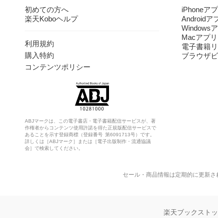
初めての方へ
iPhoneア
楽天Koboヘルプ
Android
Windows
Macアプリ
利用規約
電子書籍リ
購入特約
ブラウザビ
コンテンツポリシー
ABJマークは、この電子書店・電子書籍配信サービスが、著
作権者からコンテンツ使用許諾を得た正規版配信サービスで
あることを示す登録商標（登録番号 第6091713号）です。
詳しくは［ABJマーク］または［電子出版制作・流通協議
会］で検索してください。
セール・商品情報は定期的に更新さ
楽天ブックスト