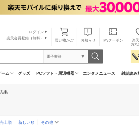
ログイン
楽天会員登録（無料）
買い物かご
お知らせ
Myクーポン
楽天
お気
電子書籍
ゲーム
グッズ
PCソフト・周辺機器
エンタメニュース
雑誌読み
結果
売上順
新しい順
その他