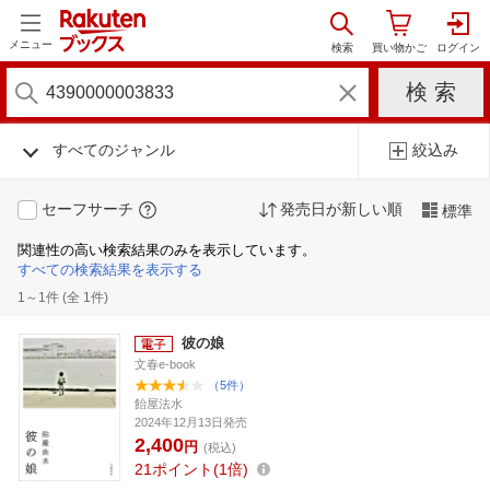
メニュー
すべてのジャンル
絞込み
セーフサーチ
発売日が新しい順
標準
関連性の高い検索結果のみを表示しています。
すべての検索結果を表示する
1～1件 (全 1件)
彼の娘
文春e-book
（5件）
飴屋法水
2024年12月13日発売
2,400
円
(税込)
21
ポイント
1倍