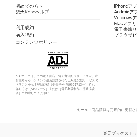
初めての方へ
iPhoneア
楽天Koboヘルプ
Android
Windows
Macアプリ
利用規約
電子書籍リ
購入特約
ブラウザビ
コンテンツポリシー
ABJマークは、この電子書店・電子書籍配信サービスが、著
作権者からコンテンツ使用許諾を得た正規版配信サービスで
あることを示す登録商標（登録番号 第6091713号）です。
詳しくは［ABJマーク］または［電子出版制作・流通協議
会］で検索してください。
セール・商品情報は定期的に更新さ
楽天ブックスト