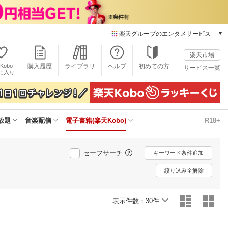
楽天グループのエンタメサービス
電子書籍
楽天市場
楽天Kobo
Kobo
購入履歴
ライブラリ
ヘルプ
初めての方
サービス一覧
本/ゲーム/CD/DVD
に入り
楽天ブックス
雑誌読み放題
楽天マガジン
放題
音楽配信
電子書籍(楽天Kobo)
R18+
音楽配信
楽天ミュージック
動画配信
セーフサーチ
キーワード条件追加
楽天TV
動画配信ガイド
絞り込み全解除
Rakuten PLAY
無料テレビ
表示件数：
30件
Rチャンネル
チケット