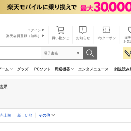
ログイン
楽天会員登録（無料）
買い物かご
お知らせ
Myクーポン
楽天
お気
電子書籍
ゲーム
グッズ
PCソフト・周辺機器
エンタメニュース
雑誌読み
結果
売上順
新しい順
その他