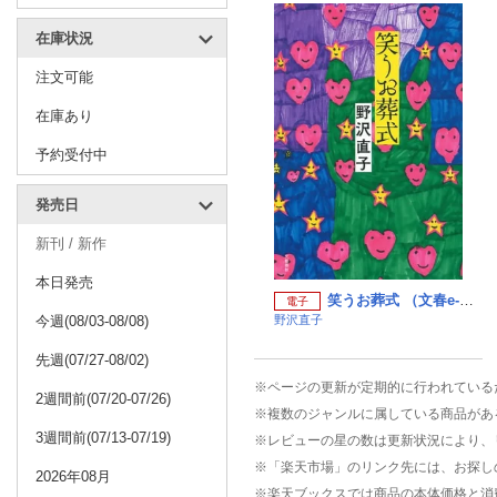
在庫状況
注文可能
在庫あり
予約受付中
発売日
新刊 / 新作
本日発売
笑うお葬式 （文春e-book）
電子
今週(08/03-08/08)
野沢直子
先週(07/27-08/02)
※ページの更新が定期的に行われている
2週間前(07/20-07/26)
※複数のジャンルに属している商品があ
3週間前(07/13-07/19)
※レビューの星の数は更新状況により、
※「楽天市場」のリンク先には、お探し
2026年08月
※楽天ブックスでは商品の本体価格と消