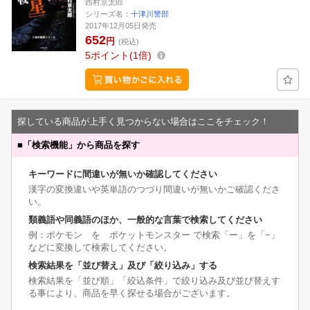
西村京太郎
シリーズ名：
十津川警部
2017年12月05日発売
652
円
(税込)
5
ポイント
1倍
探している商品が上手く見つからない場合はここをチェック！
■
「検索機能」から商品を探す
キーワードに間違いが無いか確認してください
漢字の変換違いや英単語のつづり間違いが無いかご確認くださ
い。
類義語や同義語のほか、一般的な言葉で検索してください
例：ポケモン を ポケットモンスター で検索「ー」を「−」
などに変換して検索してください。
検索結果を「並び替え」及び「絞り込み」する
検索結果を「並び順」「絞込条件」で絞り込み及び並び替えす
る事により、商品を早く探せる場合がございます。