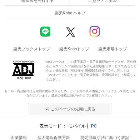
領収書を発行する
ご意見・ご要望
楽天Kobo ヘルプ
楽天ブックストップ
楽天Koboトップ
楽天市場トップ
ABJマークは、この電子書店・電子書籍配信サービスが、著作権
者からコンテンツ使用許諾を得た正規版配信サービスであること
を示す登録商標（登録番号 第6091713号）です。詳しくは
［ABJマーク］または［電子出版制作・流通協議会］で検索して
ください。
セール・商品情報は定期的に更新されるため、サイト内の表示価格がページによって異なる場
合がございます。最新の価格は買い物かごでご確認ください。
このページの先頭に戻る
表示モード
モバイル
PC
企業情報
個人情報保護方針
特定商取引法に基づく表記