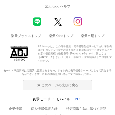
楽天Kobo ヘルプ
楽天ブックストップ
楽天Koboトップ
楽天市場トップ
ABJマークは、この電子書店・電子書籍配信サービスが、著作権
者からコンテンツ使用許諾を得た正規版配信サービスであること
を示す登録商標（登録番号 第6091713号）です。詳しくは
［ABJマーク］または［電子出版制作・流通協議会］で検索して
ください。
セール・商品情報は定期的に更新されるため、サイト内の表示価格がページによって異なる場
合がございます。最新の価格は買い物かごでご確認ください。
このページの先頭に戻る
表示モード
モバイル
PC
企業情報
個人情報保護方針
特定商取引法に基づく表記