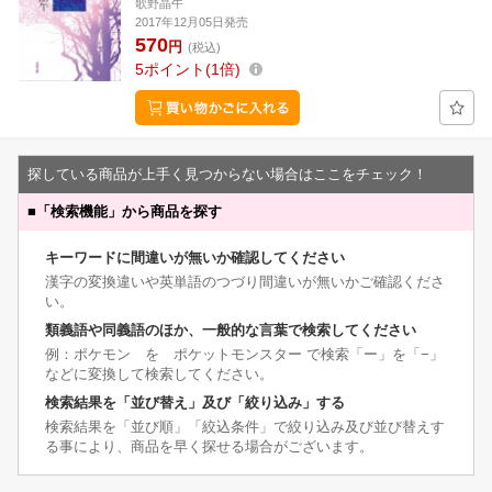
歌野晶午
2017年12月05日発売
570
円
(税込)
5
ポイント
1倍
探している商品が上手く見つからない場合はここをチェック！
■
「検索機能」から商品を探す
キーワードに間違いが無いか確認してください
漢字の変換違いや英単語のつづり間違いが無いかご確認くださ
い。
類義語や同義語のほか、一般的な言葉で検索してください
例：ポケモン を ポケットモンスター で検索「ー」を「−」
などに変換して検索してください。
検索結果を「並び替え」及び「絞り込み」する
検索結果を「並び順」「絞込条件」で絞り込み及び並び替えす
る事により、商品を早く探せる場合がございます。