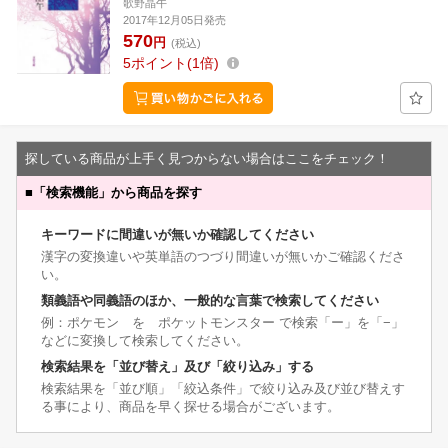
歌野晶午
2017年12月05日発売
570
円
(税込)
5
ポイント
1倍
探している商品が上手く見つからない場合はここをチェック！
■
「検索機能」から商品を探す
キーワードに間違いが無いか確認してください
漢字の変換違いや英単語のつづり間違いが無いかご確認くださ
い。
類義語や同義語のほか、一般的な言葉で検索してください
例：ポケモン を ポケットモンスター で検索「ー」を「−」
などに変換して検索してください。
検索結果を「並び替え」及び「絞り込み」する
検索結果を「並び順」「絞込条件」で絞り込み及び並び替えす
る事により、商品を早く探せる場合がございます。