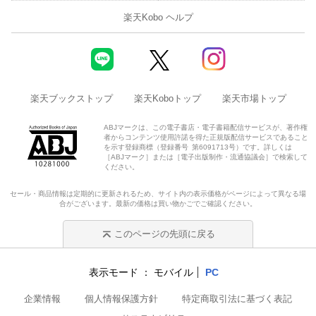
楽天Kobo ヘルプ
楽天ブックストップ
楽天Koboトップ
楽天市場トップ
ABJマークは、この電子書店・電子書籍配信サービスが、著作権
者からコンテンツ使用許諾を得た正規版配信サービスであること
を示す登録商標（登録番号 第6091713号）です。詳しくは
［ABJマーク］または［電子出版制作・流通協議会］で検索して
ください。
セール・商品情報は定期的に更新されるため、サイト内の表示価格がページによって異なる場
合がございます。最新の価格は買い物かごでご確認ください。
このページの先頭に戻る
表示モード
モバイル
PC
企業情報
個人情報保護方針
特定商取引法に基づく表記