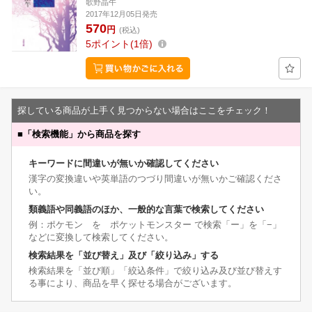
歌野晶午
2017年12月05日発売
570
円
(税込)
5
ポイント
1倍
探している商品が上手く見つからない場合はここをチェック！
■
「検索機能」から商品を探す
キーワードに間違いが無いか確認してください
漢字の変換違いや英単語のつづり間違いが無いかご確認くださ
い。
類義語や同義語のほか、一般的な言葉で検索してください
例：ポケモン を ポケットモンスター で検索「ー」を「−」
などに変換して検索してください。
検索結果を「並び替え」及び「絞り込み」する
検索結果を「並び順」「絞込条件」で絞り込み及び並び替えす
る事により、商品を早く探せる場合がございます。