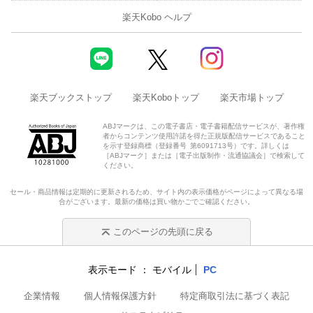
楽天Kobo ヘルプ
楽天ブックストップ
楽天Koboトップ
楽天市場トップ
ABJマークは、この電子書店・電子書籍配信サービスが、著作権
者からコンテンツ使用許諾を得た正規版配信サービスであること
を示す登録商標（登録番号 第6091713号）です。詳しくは
［ABJマーク］または［電子出版制作・流通協議会］で検索して
ください。
セール・商品情報は定期的に更新されるため、サイト内の表示価格がページによって異なる場
合がございます。最新の価格は買い物かごでご確認ください。
このページの先頭に戻る
表示モード
モバイル
PC
企業情報
個人情報保護方針
特定商取引法に基づく表記