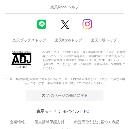
楽天Kobo ヘルプ
楽天ブックストップ
楽天Koboトップ
楽天市場トップ
ABJマークは、この電子書店・電子書籍配信サービスが、著作権
者からコンテンツ使用許諾を得た正規版配信サービスであること
を示す登録商標（登録番号 第6091713号）です。詳しくは
［ABJマーク］または［電子出版制作・流通協議会］で検索して
ください。
セール・商品情報は定期的に更新されるため、サイト内の表示価格がページによって異なる場
合がございます。最新の価格は買い物かごでご確認ください。
このページの先頭に戻る
表示モード
モバイル
PC
企業情報
個人情報保護方針
特定商取引法に基づく表記