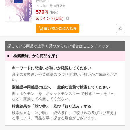
歌野晶午
2017年12月05日発売
570
円
(税込)
5
ポイント
1倍
探している商品が上手く見つからない場合はここをチェック！
■
「検索機能」から商品を探す
キーワードに間違いが無いか確認してください
漢字の変換違いや英単語のつづり間違いが無いかご確認くださ
い。
類義語や同義語のほか、一般的な言葉で検索してください
例：ポケモン を ポケットモンスター で検索「ー」を「−」
などに変換して検索してください。
検索結果を「並び替え」及び「絞り込み」する
検索結果を「並び順」「絞込条件」で絞り込み及び並び替えす
る事により、商品を早く探せる場合がございます。