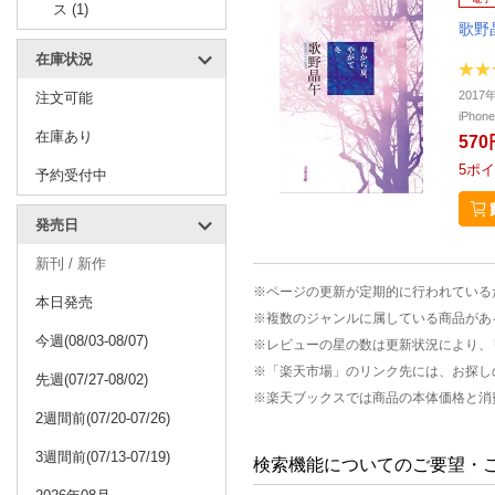
ス (1)
歌野
在庫状況
201
注文可能
iPho
在庫あり
570
5
ポイ
予約受付中
発売日
新刊 / 新作
※ページの更新が定期的に行われている
本日発売
※複数のジャンルに属している商品があ
今週(08/03-08/07)
※レビューの星の数は更新状況により、
※「楽天市場」のリンク先には、お探し
先週(07/27-08/02)
※楽天ブックスでは商品の本体価格と消
2週間前(07/20-07/26)
3週間前(07/13-07/19)
検索機能についてのご要望・