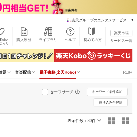
楽天グループのエンタメサービス
電子書籍
楽天市場
楽天Kobo
Kobo
購入履歴
ライブラリ
ヘルプ
初めての方
サービス一覧
本/ゲーム/CD/DVD
に入り
楽天ブックス
雑誌読み放題
楽天マガジン
放題
音楽配信
電子書籍(楽天Kobo)
R18+
音楽配信
楽天ミュージック
動画配信
セーフサーチ
キーワード条件追加
楽天TV
動画配信ガイド
絞り込み全解除
Rakuten PLAY
無料テレビ
表示件数：
30件
Rチャンネル
チケット