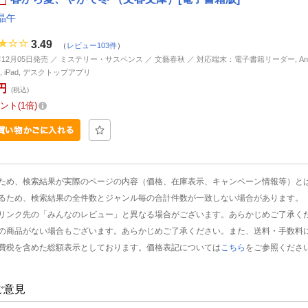
晶午
3.49
（
レビュー103件
）
7年12月05日発売 ／ ミステリー・サスペンス ／ 文藝春秋 ／ 対応端末：電子書籍リーダー, Andr
ne, iPad, デスクトップアプリ
円
(税込)
ント
1倍
ため、検索結果が実際のページの内容（価格、在庫表示、キャンペーン情報等）と
るため、検索結果の全件数とジャンル毎の合計件数が一致しない場合があります。
リンク先の「みんなのレビュー」と異なる場合がございます。あらかじめご了承く
の商品がない場合もございます。あらかじめご了承ください。また、送料・手数料
費税を含めた総額表示としております。価格表記については
こちら
をご参照くださ
ご意見