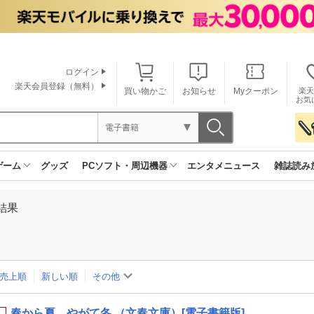
ログイン
楽天会員登録（無料）
買い物かご
お知らせ
Myクーポン
楽天
お気
電子書籍
ゲーム
グッズ
PCソフト・周辺機器
エンタメニュース
雑誌読み
結果
売上順
新しい順
その他
春から夏、やがて冬 （文春文庫）[電子書籍版]