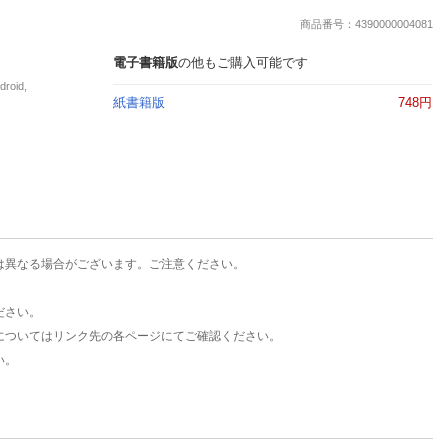
楽天チケット
商品番号：4390000004081
エンタメニュース
推し楽
電子書籍版
の他もご購入可能です
oid,
紙書籍版
748円
は異なる場合がございます。ご注意ください。
ださい。
についてはリンク先の各ページにてご確認ください。
い。