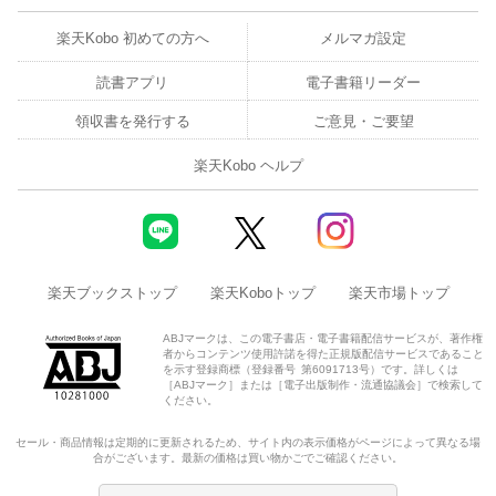
楽天Kobo 初めての方へ
メルマガ設定
読書アプリ
電子書籍リーダー
領収書を発行する
ご意見・ご要望
楽天Kobo ヘルプ
楽天ブックストップ
楽天Koboトップ
楽天市場トップ
ABJマークは、この電子書店・電子書籍配信サービスが、著作権
者からコンテンツ使用許諾を得た正規版配信サービスであること
を示す登録商標（登録番号 第6091713号）です。詳しくは
［ABJマーク］または［電子出版制作・流通協議会］で検索して
ください。
セール・商品情報は定期的に更新されるため、サイト内の表示価格がページによって異なる場
合がございます。最新の価格は買い物かごでご確認ください。