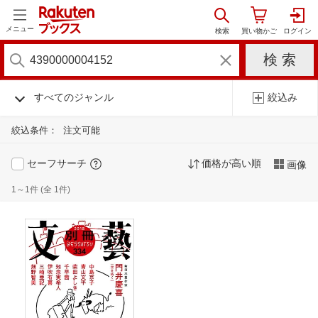
メニュー
すべてのジャンル
絞込み
絞込条件：
注文可能
セーフサーチ
価格が高い順
画像
1～1件 (全 1件)