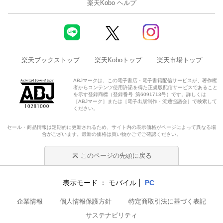
楽天Kobo ヘルプ
楽天ブックストップ
楽天Koboトップ
楽天市場トップ
ABJマークは、この電子書店・電子書籍配信サービスが、著作権
者からコンテンツ使用許諾を得た正規版配信サービスであること
を示す登録商標（登録番号 第6091713号）です。詳しくは
［ABJマーク］または［電子出版制作・流通協議会］で検索して
ください。
セール・商品情報は定期的に更新されるため、サイト内の表示価格がページによって異なる場
合がございます。最新の価格は買い物かごでご確認ください。
このページの先頭に戻る
表示モード
モバイル
PC
企業情報
個人情報保護方針
特定商取引法に基づく表記
サステナビリティ