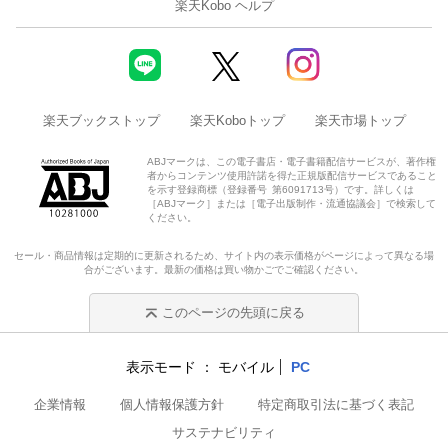
楽天Kobo ヘルプ
楽天ブックストップ
楽天Koboトップ
楽天市場トップ
ABJマークは、この電子書店・電子書籍配信サービスが、著作権
者からコンテンツ使用許諾を得た正規版配信サービスであること
を示す登録商標（登録番号 第6091713号）です。詳しくは
［ABJマーク］または［電子出版制作・流通協議会］で検索して
ください。
セール・商品情報は定期的に更新されるため、サイト内の表示価格がページによって異なる場
合がございます。最新の価格は買い物かごでご確認ください。
このページの先頭に戻る
表示モード
モバイル
PC
企業情報
個人情報保護方針
特定商取引法に基づく表記
サステナビリティ