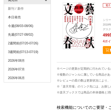
電子
新刊 / 新作
本日発売
シリー
2018
今週(08/03-08/06)
デスク
先週(07/27-08/02)
499
4
ポイ
2週間前(07/20-07/26)
3週間前(07/13-07/19)
2026年08月
※ページの更新が定期的に行われている
2026年07月
※複数のジャンルに属している商品があ
2026年06月
※レビューの星の数は更新状況により、
※「楽天市場」のリンク先には、お探し
※楽天ブックスでは商品の本体価格と消
検索機能についてのご要望・