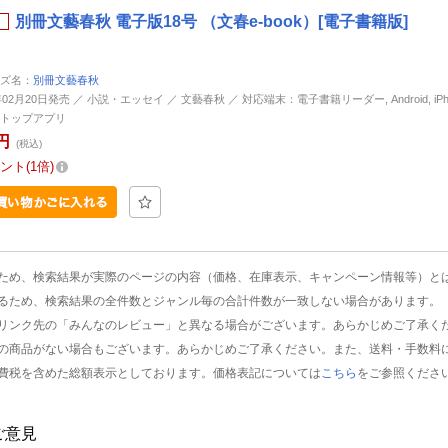
別冊文藝春秋 電子版18号 （文春e-book）[電子書籍版]
ズ名：
別冊文藝春秋
年02月20日発売 ／ 小説・エッセイ ／ 文藝春秋 ／ 対応端末：電子書籍リーダー, Android, iPhone
トップアプリ
円
(税込)
ント
1倍
ため、検索結果が実際のページの内容（価格、在庫表示、キャンペーン情報等）と
るため、検索結果の全件数とジャンル毎の合計件数が一致しない場合があります。
リンク先の「みんなのレビュー」と異なる場合がございます。あらかじめご了承く
の商品がない場合もございます。あらかじめご了承ください。また、送料・手数料
費税を含めた総額表示としております。価格表記については
こちら
をご参照くださ
ご意見