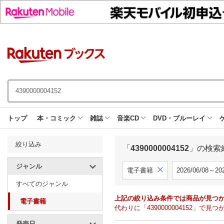
トップ
本・コミック
雑誌
音楽CD
DVD・ブルーレイ
絞り込み
「
4390000004152
」の検索
ジャンル
電子書籍
2026/06/08～202
すべてのジャンル
上記の絞り込み条件では商品が見つ
電子書籍
代わりに「4390000004152」
発売日