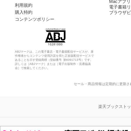
Macアプリ
利用規約
電子書籍リ
購入特約
ブラウザビ
コンテンツポリシー
ABJマークは、この電子書店・電子書籍配信サービスが、著
作権者からコンテンツ使用許諾を得た正規版配信サービスで
あることを示す登録商標（登録番号 第6091713号）です。
詳しくは［ABJマーク］または［電子出版制作・流通協議
会］で検索してください。
セール・商品情報は定期的に更新さ
楽天ブックスト