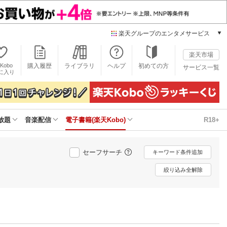
楽天グループのエンタメサービス
電子書籍
楽天市場
楽天Kobo
Kobo
購入履歴
ライブラリ
ヘルプ
初めての方
サービス一覧
本/ゲーム/CD/DVD
に入り
楽天ブックス
雑誌読み放題
楽天マガジン
放題
音楽配信
電子書籍(楽天Kobo)
R18+
音楽配信
楽天ミュージック
動画配信
セーフサーチ
キーワード条件追加
楽天TV
動画配信ガイド
絞り込み全解除
Rakuten PLAY
無料テレビ
Rチャンネル
チケット