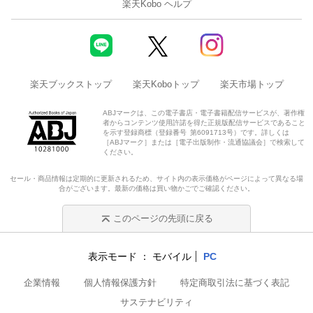
楽天Kobo ヘルプ
楽天ブックストップ
楽天Koboトップ
楽天市場トップ
ABJマークは、この電子書店・電子書籍配信サービスが、著作権
者からコンテンツ使用許諾を得た正規版配信サービスであること
を示す登録商標（登録番号 第6091713号）です。詳しくは
［ABJマーク］または［電子出版制作・流通協議会］で検索して
ください。
セール・商品情報は定期的に更新されるため、サイト内の表示価格がページによって異なる場
合がございます。最新の価格は買い物かごでご確認ください。
このページの先頭に戻る
表示モード
モバイル
PC
企業情報
個人情報保護方針
特定商取引法に基づく表記
サステナビリティ