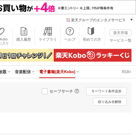
楽天グループのエンタメサービス
電子書籍
楽天市場
楽天Kobo
Kobo
購入履歴
ライブラリ
ヘルプ
初めての方
サービス一覧
本/ゲーム/CD/DVD
に入り
楽天ブックス
雑誌読み放題
楽天マガジン
放題
音楽配信
電子書籍(楽天Kobo)
R18+
音楽配信
楽天ミュージック
動画配信
セーフサーチ
キーワード条件追加
楽天TV
動画配信ガイド
絞り込み全解除
Rakuten PLAY
無料テレビ
Rチャンネル
チケット