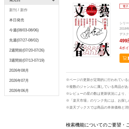
電子
新刊 / 新作
本日発売
シリー
2018
今週(08/03-08/06)
デスク
先週(07/27-08/02)
499
4
ポイ
2週間前(07/20-07/26)
3週間前(07/13-07/19)
2026年08月
※ページの更新が定期的に行われている
2026年07月
※複数のジャンルに属している商品があ
2026年06月
※レビューの星の数は更新状況により、
※「楽天市場」のリンク先には、お探し
※楽天ブックスでは商品の本体価格と消
検索機能についてのご要望・