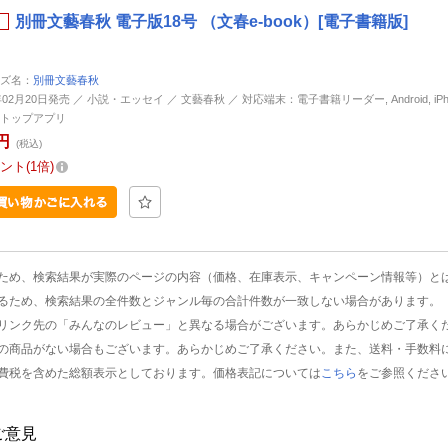
別冊文藝春秋 電子版18号 （文春e-book）[電子書籍版]
ズ名：
別冊文藝春秋
年02月20日発売 ／ 小説・エッセイ ／ 文藝春秋 ／ 対応端末：電子書籍リーダー, Android, iPhone
トップアプリ
円
(税込)
ント
1倍
ため、検索結果が実際のページの内容（価格、在庫表示、キャンペーン情報等）と
るため、検索結果の全件数とジャンル毎の合計件数が一致しない場合があります。
リンク先の「みんなのレビュー」と異なる場合がございます。あらかじめご了承く
の商品がない場合もございます。あらかじめご了承ください。また、送料・手数料
費税を含めた総額表示としております。価格表記については
こちら
をご参照くださ
ご意見