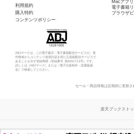
Macアプリ
利用規約
電子書籍リ
購入特約
ブラウザビ
コンテンツポリシー
ABJマークは、この電子書店・電子書籍配信サービスが、著
作権者からコンテンツ使用許諾を得た正規版配信サービスで
あることを示す登録商標（登録番号 第6091713号）です。
詳しくは［ABJマーク］または［電子出版制作・流通協議
会］で検索してください。
セール・商品情報は定期的に更新さ
楽天ブックスト