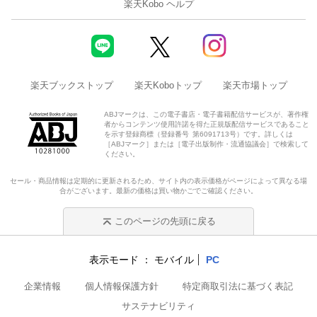
楽天Kobo ヘルプ
楽天ブックストップ
楽天Koboトップ
楽天市場トップ
ABJマークは、この電子書店・電子書籍配信サービスが、著作権
者からコンテンツ使用許諾を得た正規版配信サービスであること
を示す登録商標（登録番号 第6091713号）です。詳しくは
［ABJマーク］または［電子出版制作・流通協議会］で検索して
ください。
セール・商品情報は定期的に更新されるため、サイト内の表示価格がページによって異なる場
合がございます。最新の価格は買い物かごでご確認ください。
このページの先頭に戻る
表示モード
モバイル
PC
企業情報
個人情報保護方針
特定商取引法に基づく表記
サステナビリティ