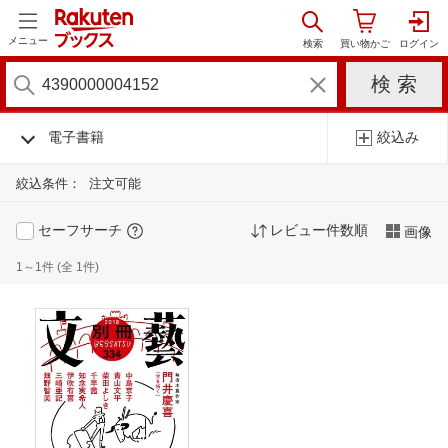
メニュー
電子書籍
絞込み
絞込条件：
注文可能
セーフサーチ
レビュー件数順
画像
1～1件 (全 1件)