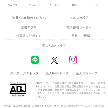
ライブラリ
ランキング
クーポン
無料
セール
楽天Kobo 初めての方へ
メルマガ設定
読書アプリ
電子書籍リーダー
領収書を発行する
ご意見・ご要望
楽天Kobo ヘルプ
楽天ブックストップ
楽天Koboトップ
楽天市場トップ
ABJマークは、この電子書店・電子書籍配信サービスが、著作権
者からコンテンツ使用許諾を得た正規版配信サービスであること
を示す登録商標（登録番号 第6091713号）です。詳しくは
［ABJマーク］または［電子出版制作・流通協議会］で検索して
ください。
セール・商品情報は定期的に更新されるため、サイト内の表示価格がページによって異なる場