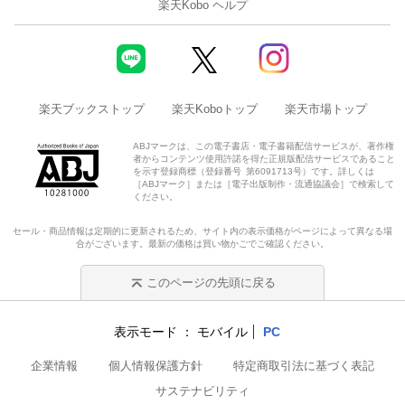
楽天Kobo ヘルプ
楽天ブックストップ
楽天Koboトップ
楽天市場トップ
ABJマークは、この電子書店・電子書籍配信サービスが、著作権
者からコンテンツ使用許諾を得た正規版配信サービスであること
を示す登録商標（登録番号 第6091713号）です。詳しくは
［ABJマーク］または［電子出版制作・流通協議会］で検索して
ください。
セール・商品情報は定期的に更新されるため、サイト内の表示価格がページによって異なる場
合がございます。最新の価格は買い物かごでご確認ください。
このページの先頭に戻る
表示モード
モバイル
PC
企業情報
個人情報保護方針
特定商取引法に基づく表記
サステナビリティ