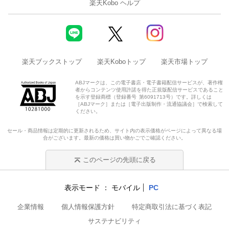
楽天Kobo ヘルプ
楽天ブックストップ
楽天Koboトップ
楽天市場トップ
ABJマークは、この電子書店・電子書籍配信サービスが、著作権
者からコンテンツ使用許諾を得た正規版配信サービスであること
を示す登録商標（登録番号 第6091713号）です。詳しくは
［ABJマーク］または［電子出版制作・流通協議会］で検索して
ください。
セール・商品情報は定期的に更新されるため、サイト内の表示価格がページによって異なる場
合がございます。最新の価格は買い物かごでご確認ください。
このページの先頭に戻る
表示モード
モバイル
PC
企業情報
個人情報保護方針
特定商取引法に基づく表記
サステナビリティ