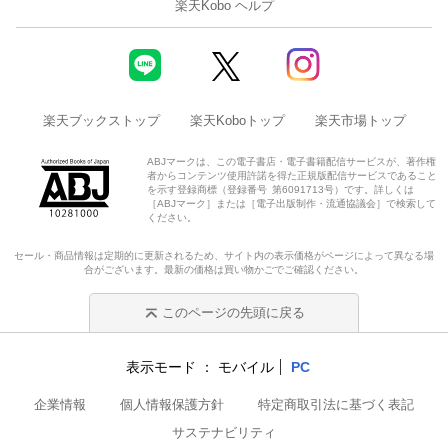
楽天Kobo ヘルプ
楽天ブックストップ
楽天Koboトップ
楽天市場トップ
ABJマークは、この電子書店・電子書籍配信サービスが、著作権
者からコンテンツ使用許諾を得た正規版配信サービスであること
を示す登録商標（登録番号 第6091713号）です。詳しくは
［ABJマーク］または［電子出版制作・流通協議会］で検索して
ください。
セール・商品情報は定期的に更新されるため、サイト内の表示価格がページによって異なる場
合がございます。最新の価格は買い物かごでご確認ください。
このページの先頭に戻る
表示モード
モバイル
PC
企業情報
個人情報保護方針
特定商取引法に基づく表記
サステナビリティ