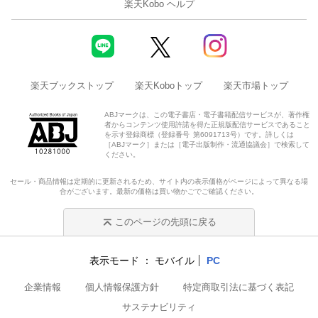
楽天Kobo ヘルプ
楽天ブックストップ
楽天Koboトップ
楽天市場トップ
ABJマークは、この電子書店・電子書籍配信サービスが、著作権
者からコンテンツ使用許諾を得た正規版配信サービスであること
を示す登録商標（登録番号 第6091713号）です。詳しくは
［ABJマーク］または［電子出版制作・流通協議会］で検索して
ください。
セール・商品情報は定期的に更新されるため、サイト内の表示価格がページによって異なる場
合がございます。最新の価格は買い物かごでご確認ください。
このページの先頭に戻る
表示モード
モバイル
PC
企業情報
個人情報保護方針
特定商取引法に基づく表記
サステナビリティ