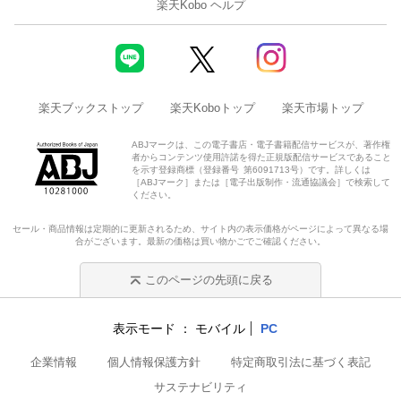
楽天Kobo ヘルプ
楽天ブックストップ
楽天Koboトップ
楽天市場トップ
ABJマークは、この電子書店・電子書籍配信サービスが、著作権
者からコンテンツ使用許諾を得た正規版配信サービスであること
を示す登録商標（登録番号 第6091713号）です。詳しくは
［ABJマーク］または［電子出版制作・流通協議会］で検索して
ください。
セール・商品情報は定期的に更新されるため、サイト内の表示価格がページによって異なる場
合がございます。最新の価格は買い物かごでご確認ください。
このページの先頭に戻る
表示モード
モバイル
PC
企業情報
個人情報保護方針
特定商取引法に基づく表記
サステナビリティ