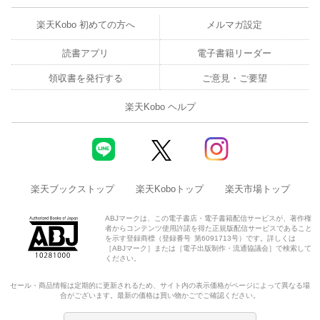
楽天Kobo 初めての方へ
メルマガ設定
読書アプリ
電子書籍リーダー
領収書を発行する
ご意見・ご要望
楽天Kobo ヘルプ
楽天ブックストップ
楽天Koboトップ
楽天市場トップ
ABJマークは、この電子書店・電子書籍配信サービスが、著作権
者からコンテンツ使用許諾を得た正規版配信サービスであること
を示す登録商標（登録番号 第6091713号）です。詳しくは
［ABJマーク］または［電子出版制作・流通協議会］で検索して
ください。
セール・商品情報は定期的に更新されるため、サイト内の表示価格がページによって異なる場
合がございます。最新の価格は買い物かごでご確認ください。