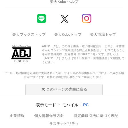
楽天Kobo ヘルプ
楽天ブックストップ
楽天Koboトップ
楽天市場トップ
ABJマークは、この電子書店・電子書籍配信サービスが、著作権
者からコンテンツ使用許諾を得た正規版配信サービスであること
を示す登録商標（登録番号 第6091713号）です。詳しくは
［ABJマーク］または［電子出版制作・流通協議会］で検索して
ください。
セール・商品情報は定期的に更新されるため、サイト内の表示価格がページによって異なる場
合がございます。最新の価格は買い物かごでご確認ください。
このページの先頭に戻る
表示モード
モバイル
PC
企業情報
個人情報保護方針
特定商取引法に基づく表記
サステナビリティ