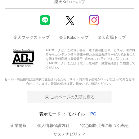
楽天Kobo ヘルプ
楽天ブックストップ
楽天Koboトップ
楽天市場トップ
ABJマークは、この電子書店・電子書籍配信サービスが、著作権
者からコンテンツ使用許諾を得た正規版配信サービスであること
を示す登録商標（登録番号 第6091713号）です。詳しくは
［ABJマーク］または［電子出版制作・流通協議会］で検索して
ください。
セール・商品情報は定期的に更新されるため、サイト内の表示価格がページによって異なる場
合がございます。最新の価格は買い物かごでご確認ください。
このページの先頭に戻る
表示モード
モバイル
PC
企業情報
個人情報保護方針
特定商取引法に基づく表記
サステナビリティ