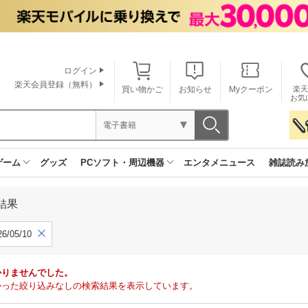
ログイン
楽天会員登録（無料）
買い物かご
お知らせ
Myクーポン
楽天
お気
電子書籍
ゲーム
グッズ
PCソフト・周辺機器
エンタメニュース
雑誌読み
結果
6/05/10
かりませんでした。
で見つかった絞り込みなしの検索結果を表示しています。