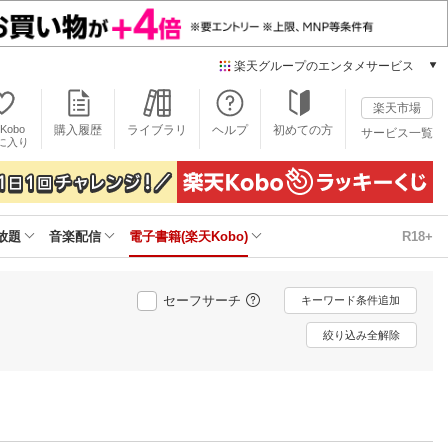
楽天グループのエンタメサービス
電子書籍
楽天市場
楽天Kobo
Kobo
購入履歴
ライブラリ
ヘルプ
初めての方
サービス一覧
本/ゲーム/CD/DVD
に入り
楽天ブックス
雑誌読み放題
楽天マガジン
放題
音楽配信
電子書籍(楽天Kobo)
R18+
音楽配信
楽天ミュージック
動画配信
セーフサーチ
キーワード条件追加
楽天TV
動画配信ガイド
絞り込み全解除
Rakuten PLAY
無料テレビ
Rチャンネル
チケット