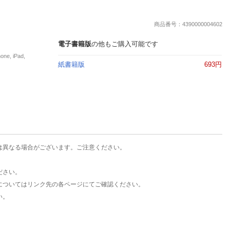
楽天チケット
エンタメニュース
商品番号：4390000004602
推し楽
電子書籍版
の他もご購入可能です
, iPad,
紙書籍版
693円
は異なる場合がございます。ご注意ください。
ださい。
についてはリンク先の各ページにてご確認ください。
い。