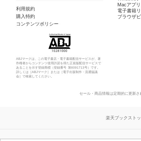
Macアプリ
利用規約
電子書籍リ
購入特約
ブラウザビ
コンテンツポリシー
ABJマークは、この電子書店・電子書籍配信サービスが、著
作権者からコンテンツ使用許諾を得た正規版配信サービスで
あることを示す登録商標（登録番号 第6091713号）です。
詳しくは［ABJマーク］または［電子出版制作・流通協議
会］で検索してください。
セール・商品情報は定期的に更新さ
楽天ブックスト