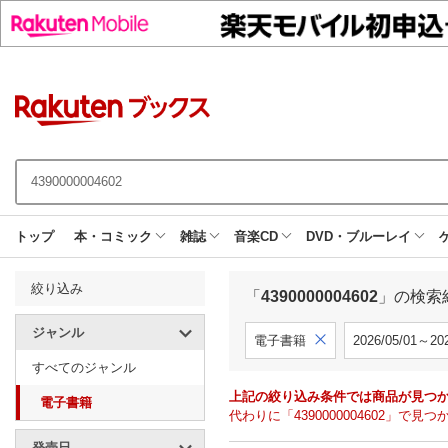
トップ
本・コミック
雑誌
音楽CD
DVD・ブルーレイ
絞り込み
「
4390000004602
」の検索
ジャンル
電子書籍
2026/05/01～202
すべてのジャンル
上記の絞り込み条件では商品が見つ
電子書籍
代わりに「4390000004602」
発売日