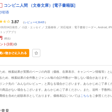
コンビニ人間 （文春文庫）[電子書籍版]
沙耶香
3.87
（
レビュー4,364件
）
年09月04日発売 ／ 小説・エッセイ ／ 文藝春秋 ／ 対応端末：電子書籍リーダー, Android, iPhone
トップアプリ
円
(税込)
ント
1倍
ため、検索結果が実際のページの内容（価格、在庫表示、キャンペーン情報等）と
るため、検索結果の全件数とジャンル毎の合計件数が一致しない場合があります。
リンク先の「みんなのレビュー」と異なる場合がございます。あらかじめご了承く
の商品がない場合もございます。あらかじめご了承ください。また、送料・手数料
費税を含めた総額表示としております。価格表記については
こちら
をご参照くださ
ご意見