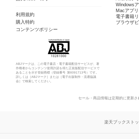
Windows
Macアプリ
利用規約
電子書籍リ
購入特約
ブラウザビ
コンテンツポリシー
ABJマークは、この電子書店・電子書籍配信サービスが、著
作権者からコンテンツ使用許諾を得た正規版配信サービスで
あることを示す登録商標（登録番号 第6091713号）です。
詳しくは［ABJマーク］または［電子出版制作・流通協議
会］で検索してください。
セール・商品情報は定期的に更新さ
楽天ブックスト