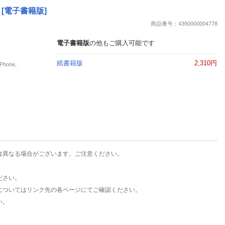
楽天チケット
[電子書籍版]
エンタメニュース
商品番号：4390000004778
推し楽
電子書籍版
の他もご購入可能です
紙書籍版
2,310円
hone,
は異なる場合がございます。ご注意ください。
ださい。
についてはリンク先の各ページにてご確認ください。
い。