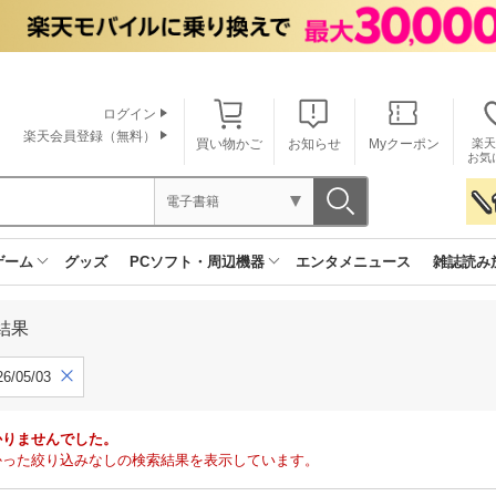
ログイン
楽天会員登録（無料）
買い物かご
お知らせ
Myクーポン
楽天
お気
電子書籍
ゲーム
グッズ
PCソフト・周辺機器
エンタメニュース
雑誌読み
結果
6/05/03
かりませんでした。
で見つかった絞り込みなしの検索結果を表示しています。