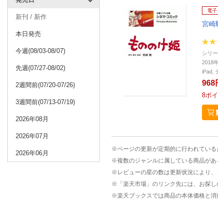
電子
新刊 / 新作
宮崎
本日発売
今週(08/03-08/07)
シリー
2018
先週(07/27-08/02)
iPa
968
2週間前(07/20-07/26)
8
ポイ
3週間前(07/13-07/19)
2026年08月
2026年07月
※ページの更新が定期的に行われている
2026年06月
※複数のジャンルに属している商品があ
※レビューの星の数は更新状況により、
※「楽天市場」のリンク先には、お探し
※楽天ブックスでは商品の本体価格と消