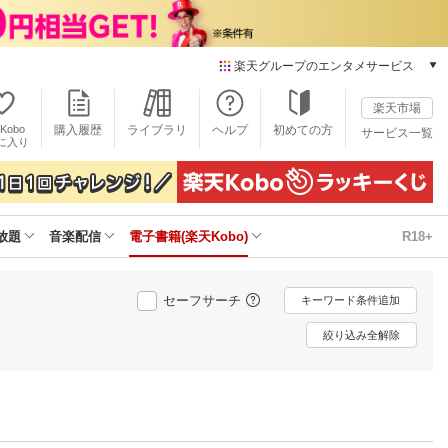
楽天グループのエンタメサービス
電子書籍
楽天市場
楽天Kobo
Kobo
購入履歴
ライブラリ
ヘルプ
初めての方
サービス一覧
本/ゲーム/CD/DVD
に入り
楽天ブックス
雑誌読み放題
楽天マガジン
放題
音楽配信
電子書籍(楽天Kobo)
R18+
音楽配信
楽天ミュージック
動画配信
セーフサーチ
キーワード条件追加
楽天TV
動画配信ガイド
絞り込み全解除
Rakuten PLAY
無料テレビ
Rチャンネル
チケット