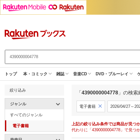
トップ
本・コミック
雑誌
音楽CD
DVD・ブルーレイ
絞り込み
「
4390000004778
」の検索
ジャンル
電子書籍
2026/04/27～202
すべてのジャンル
上記の絞り込み条件では商品が見つ
電子書籍
代わりに「4390000004778」
発売日