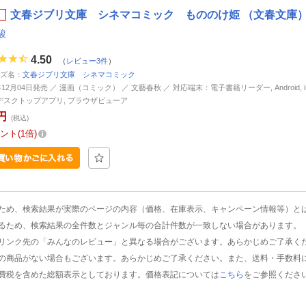
文春ジブリ文庫 シネマコミック もののけ姫 （文春文庫）
駿
4.50
（
レビュー3件
）
ズ名：
文春ジブリ文庫 シネマコミック
年12月04日発売 ／ 漫画（コミック） ／ 文藝春秋 ／ 対応端末：電子書籍リーダー, Android, iP
d, デスクトップアプリ, ブラウザビューア
円
(税込)
ント
1倍
ため、検索結果が実際のページの内容（価格、在庫表示、キャンペーン情報等）と
るため、検索結果の全件数とジャンル毎の合計件数が一致しない場合があります。
リンク先の「みんなのレビュー」と異なる場合がございます。あらかじめご了承く
の商品がない場合もございます。あらかじめご了承ください。また、送料・手数料
費税を含めた総額表示としております。価格表記については
こちら
をご参照くださ