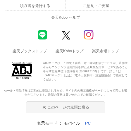
領収書を発行する
ご意見・ご要望
楽天Kobo ヘルプ
楽天ブックストップ
楽天Koboトップ
楽天市場トップ
ABJマークは、この電子書店・電子書籍配信サービスが、著作権
者からコンテンツ使用許諾を得た正規版配信サービスであること
を示す登録商標（登録番号 第6091713号）です。詳しくは
［ABJマーク］または［電子出版制作・流通協議会］で検索して
ください。
セール・商品情報は定期的に更新されるため、サイト内の表示価格がページによって異なる場
合がございます。最新の価格は買い物かごでご確認ください。
このページの先頭に戻る
表示モード
モバイル
PC