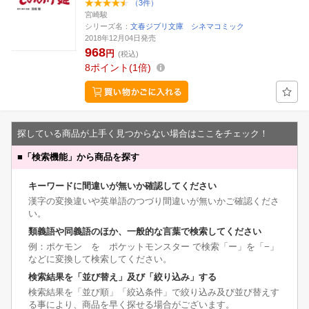
（3件）
宮崎駿
シリーズ名：
文春ジブリ文庫 シネマコミック
2018年12月04日発売
968
円
(税込)
8
ポイント
1倍
探している商品が上手く見つからない場合はここをチェック！
■
「検索機能」から商品を探す
キーワードに間違いが無いか確認してください
漢字の変換違いや英単語のつづり間違いが無いかご確認くださ
い。
類義語や同義語のほか、一般的な言葉で検索してください
例：ポケモン を ポケットモンスター で検索「ー」を「−」
などに変換して検索してください。
検索結果を「並び替え」及び「絞り込み」する
検索結果を「並び順」「絞込条件」で絞り込み及び並び替えす
る事により、商品を早く探せる場合がございます。