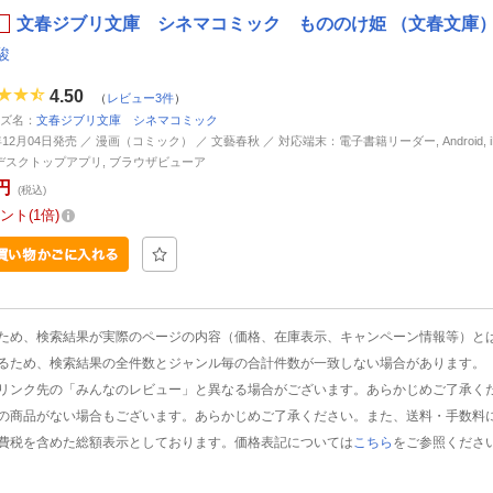
文春ジブリ文庫 シネマコミック もののけ姫 （文春文庫）
駿
4.50
（
レビュー3件
）
ズ名：
文春ジブリ文庫 シネマコミック
年12月04日発売 ／ 漫画（コミック） ／ 文藝春秋 ／ 対応端末：電子書籍リーダー, Android, iP
d, デスクトップアプリ, ブラウザビューア
円
(税込)
ント
1倍
ため、検索結果が実際のページの内容（価格、在庫表示、キャンペーン情報等）と
るため、検索結果の全件数とジャンル毎の合計件数が一致しない場合があります。
リンク先の「みんなのレビュー」と異なる場合がございます。あらかじめご了承く
の商品がない場合もございます。あらかじめご了承ください。また、送料・手数料
費税を含めた総額表示としております。価格表記については
こちら
をご参照くださ