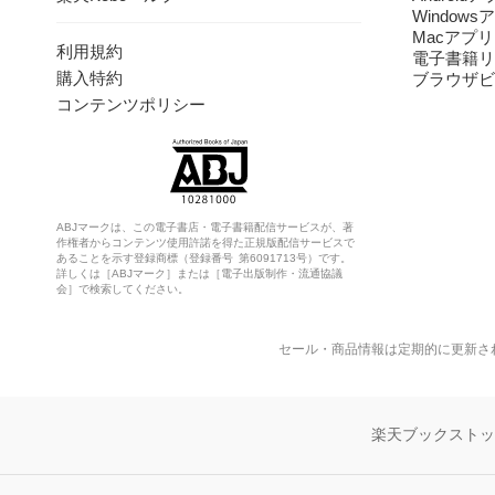
Windows
Macアプリ
利用規約
電子書籍リ
購入特約
ブラウザビ
コンテンツポリシー
ABJマークは、この電子書店・電子書籍配信サービスが、著
作権者からコンテンツ使用許諾を得た正規版配信サービスで
あることを示す登録商標（登録番号 第6091713号）です。
詳しくは［ABJマーク］または［電子出版制作・流通協議
会］で検索してください。
セール・商品情報は定期的に更新さ
楽天ブックスト