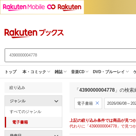
トップ
本・コミック
雑誌
音楽CD
DVD・ブルーレイ
絞り込み
「
4390000004778
」の検索
ジャンル
電子書籍
2026/06/08～202
すべてのジャンル
上記の絞り込み条件では商品が見つ
電子書籍
代わりに「4390000004778」
発売日