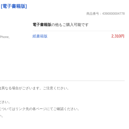
楽天チケット
[電子書籍版]
エンタメニュース
商品番号：4390000004778
推し楽
電子書籍版
の他もご購入可能です
紙書籍版
2,310円
hone,
は異なる場合がございます。ご注意ください。
ださい。
についてはリンク先の各ページにてご確認ください。
い。