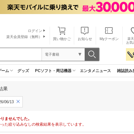
ログイン
楽天会員登録（無料）
買い物かご
お知らせ
Myクーポン
楽天
お気
電子書籍
ゲーム
グッズ
PCソフト・周辺機器
エンタメニュース
雑誌読み
結果
6/06/13
かりませんでした。
で見つかった絞り込みなしの検索結果を表示しています。