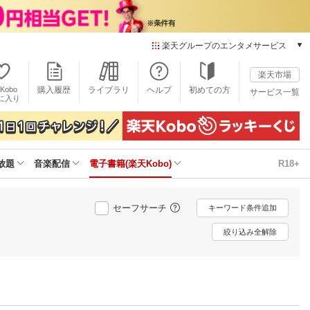
楽天グループのエンタメサービス
電子書籍
楽天市場
楽天Kobo
Kobo
購入履歴
ライブラリ
ヘルプ
初めての方
サービス一覧
本/ゲーム/CD/DVD
に入り
楽天ブックス
雑誌読み放題
楽天マガジン
放題
音楽配信
電子書籍(楽天Kobo)
R18+
音楽配信
楽天ミュージック
動画配信
セーフサーチ
キーワード条件追加
楽天TV
動画配信ガイド
絞り込み全解除
Rakuten PLAY
無料テレビ
Rチャンネル
チケット