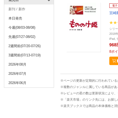
電子
新刊 / 新作
宮崎
本日発売
今週(08/03-08/08)
シリー
2018
先週(07/27-08/02)
iPa
968
2週間前(07/20-07/26)
8
ポイ
3週間前(07/13-07/19)
2026年08月
2026年07月
※ページの更新が定期的に行われている
2026年06月
※複数のジャンルに属している商品があ
※レビューの星の数は更新状況により、
※「楽天市場」のリンク先には、お探し
※楽天ブックスでは商品の本体価格と消