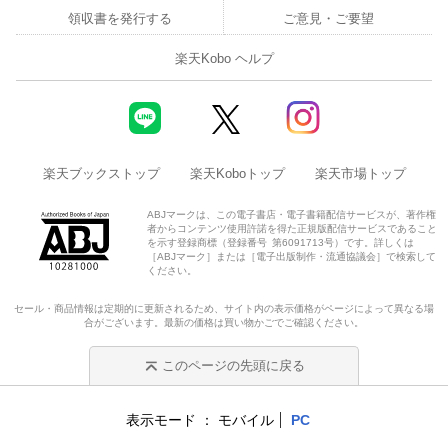
領収書を発行する
ご意見・ご要望
楽天Kobo ヘルプ
楽天ブックストップ
楽天Koboトップ
楽天市場トップ
ABJマークは、この電子書店・電子書籍配信サービスが、著作権
者からコンテンツ使用許諾を得た正規版配信サービスであること
を示す登録商標（登録番号 第6091713号）です。詳しくは
［ABJマーク］または［電子出版制作・流通協議会］で検索して
ください。
セール・商品情報は定期的に更新されるため、サイト内の表示価格がページによって異なる場
合がございます。最新の価格は買い物かごでご確認ください。
このページの先頭に戻る
表示モード
モバイル
PC