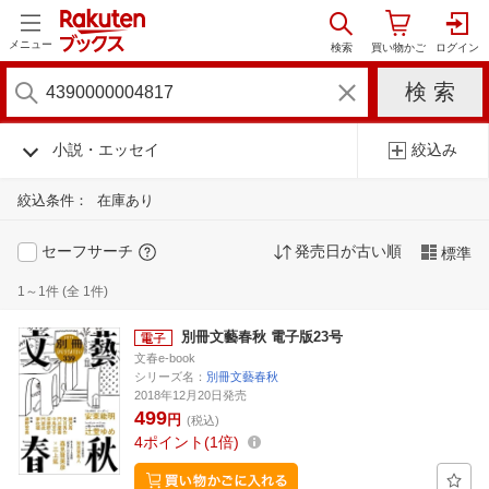
メニュー
小説・エッセイ
絞込み
絞込条件：
在庫あり
セーフサーチ
発売日が古い順
標準
1～1件 (全 1件)
別冊文藝春秋 電子版23号
文春e-book
シリーズ名：
別冊文藝春秋
2018年12月20日発売
499
円
(税込)
4
ポイント
1倍