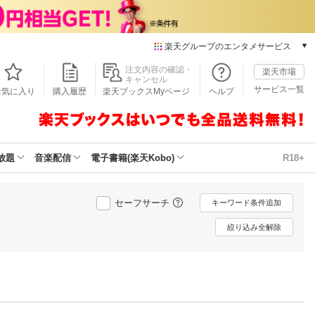
楽天グループのエンタメサービス
本/ゲーム/CD/DVD
注文内容の確認・
楽天市場
キャンセル
楽天ブックス
サービス一覧
お気に入り
購入履歴
楽天ブックスMyページ
ヘルプ
電子書籍
楽天Kobo
雑誌読み放題
楽天マガジン
放題
音楽配信
電子書籍(楽天Kobo)
R18+
音楽配信
楽天ミュージック
動画配信
セーフサーチ
キーワード条件追加
楽天TV
絞り込み全解除
動画配信ガイド
Rakuten PLAY
無料テレビ
Rチャンネル
チケット