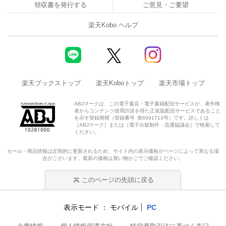
領収書を発行する
ご意見・ご要望
楽天Kobo ヘルプ
楽天ブックストップ
楽天Koboトップ
楽天市場トップ
ABJマークは、この電子書店・電子書籍配信サービスが、著作権
者からコンテンツ使用許諾を得た正規版配信サービスであること
を示す登録商標（登録番号 第6091713号）です。詳しくは
［ABJマーク］または［電子出版制作・流通協議会］で検索して
ください。
セール・商品情報は定期的に更新されるため、サイト内の表示価格がページによって異なる場
合がございます。最新の価格は買い物かごでご確認ください。
このページの先頭に戻る
表示モード
モバイル
PC