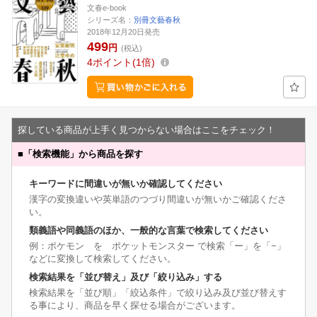
文春e-book
シリーズ名：
別冊文藝春秋
2018年12月20日発売
499
円
(税込)
4
ポイント
1倍
探している商品が上手く見つからない場合はここをチェック！
■
「検索機能」から商品を探す
キーワードに間違いが無いか確認してください
漢字の変換違いや英単語のつづり間違いが無いかご確認くださ
い。
類義語や同義語のほか、一般的な言葉で検索してください
例：ポケモン を ポケットモンスター で検索「ー」を「−」
などに変換して検索してください。
検索結果を「並び替え」及び「絞り込み」する
検索結果を「並び順」「絞込条件」で絞り込み及び並び替えす
る事により、商品を早く探せる場合がございます。