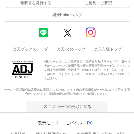
領収書を発行する
ご意見・ご要望
楽天Kobo ヘルプ
楽天ブックストップ
楽天Koboトップ
楽天市場トップ
ABJマークは、この電子書店・電子書籍配信サービスが、著作権
者からコンテンツ使用許諾を得た正規版配信サービスであること
を示す登録商標（登録番号 第6091713号）です。詳しくは
［ABJマーク］または［電子出版制作・流通協議会］で検索して
ください。
セール・商品情報は定期的に更新されるため、サイト内の表示価格がページによって異なる場
合がございます。最新の価格は買い物かごでご確認ください。
このページの先頭に戻る
表示モード
モバイル
PC