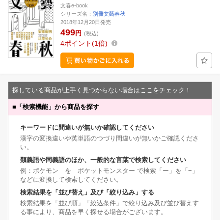
文春e-book
シリーズ名：
別冊文藝春秋
2018年12月20日発売
499
円
(税込)
4
ポイント
1倍
探している商品が上手く見つからない場合はここをチェック！
■
「検索機能」から商品を探す
キーワードに間違いが無いか確認してください
漢字の変換違いや英単語のつづり間違いが無いかご確認くださ
い。
類義語や同義語のほか、一般的な言葉で検索してください
例：ポケモン を ポケットモンスター で検索「ー」を「−」
などに変換して検索してください。
検索結果を「並び替え」及び「絞り込み」する
検索結果を「並び順」「絞込条件」で絞り込み及び並び替えす
る事により、商品を早く探せる場合がございます。