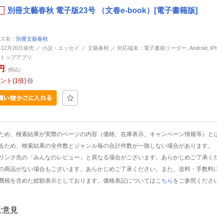
別冊文藝春秋 電子版23号 （文春e-book）[電子書籍版]
ズ名：
別冊文藝春秋
年12月20日発売 ／ 小説・エッセイ ／ 文藝春秋 ／ 対応端末：電子書籍リーダー, Android, iPhone
トップアプリ
円
(税込)
ント
1倍
ため、検索結果が実際のページの内容（価格、在庫表示、キャンペーン情報等）と
るため、検索結果の全件数とジャンル毎の合計件数が一致しない場合があります。
リンク先の「みんなのレビュー」と異なる場合がございます。あらかじめご了承く
の商品がない場合もございます。あらかじめご了承ください。また、送料・手数料
費税を含めた総額表示としております。価格表記については
こちら
をご参照くださ
ご意見