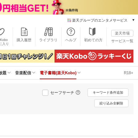
楽天グループのエンタメサービス
電子書籍
楽天市場
楽天Kobo
Kobo
購入履歴
ライブラリ
ヘルプ
初めての方
サービス一覧
本/ゲーム/CD/DVD
に入り
楽天ブックス
雑誌読み放題
楽天マガジン
放題
音楽配信
電子書籍(楽天Kobo)
R18+
音楽配信
楽天ミュージック
動画配信
セーフサーチ
キーワード条件追加
楽天TV
動画配信ガイド
絞り込み全解除
Rakuten PLAY
無料テレビ
Rチャンネル
チケット