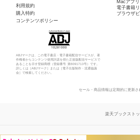
Macアプリ
利用規約
電子書籍リ
購入特約
ブラウザビ
コンテンツポリシー
ABJマークは、この電子書店・電子書籍配信サービスが、著
作権者からコンテンツ使用許諾を得た正規版配信サービスで
あることを示す登録商標（登録番号 第6091713号）です。
詳しくは［ABJマーク］または［電子出版制作・流通協議
会］で検索してください。
セール・商品情報は定期的に更新さ
楽天ブックスト