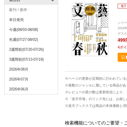
電子
新刊 / 新作
本日発売
シリー
2018
今週(08/03-08/08)
デスク
先週(07/27-08/02)
499
4
ポイ
2週間前(07/20-07/26)
3週間前(07/13-07/19)
2026年08月
※ページの更新が定期的に行われている
2026年07月
※複数のジャンルに属している商品があ
2026年06月
※レビューの星の数は更新状況により、
※「楽天市場」のリンク先には、お探し
※楽天ブックスでは商品の本体価格と消
検索機能についてのご要望・