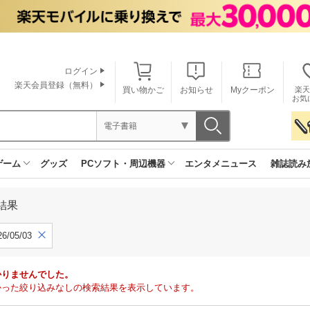
ログイン
楽天会員登録（無料）
買い物かご
お知らせ
Myクーポン
楽天
お気
電子書籍
ゲーム
グッズ
PCソフト・周辺機器
エンタメニュース
雑誌読み
結果
6/05/03
かりませんでした。
で見つかった絞り込みなしの検索結果を表示しています。